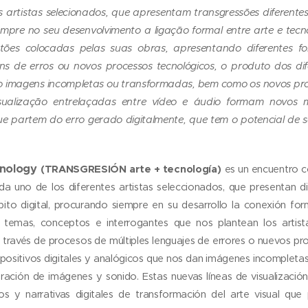
 artistas selecionados, que apresentam transgressões diferente
empre no seu desenvolvimento a ligação formal entre arte e tecn
stões colocadas pelas suas obras, apresentando diferentes f
ns de erros ou novos processos tecnológicos, o produto dos dife
dão imagens incompletas ou transformadas, bem como os novos pr
sualização entrelaçadas entre vídeo e áudio formam novos mo
ue partem do erro gerado digitalmente, que tem o potencial de s
hnology
(
TRANSGRESIÓN arte + tecnología)
es un encuentro c
da uno de los diferentes artistas seleccionados, que presentan di
ito digital, procurando siempre en su desarrollo la conexión form
 temas, conceptos e interrogantes que nos plantean los artist
a través de procesos de múltiples lenguajes de errores o nuevos p
ispositivos digitales y analógicos que nos dan imágenes incomple
ación de imágenes y sonido. Estas nuevas líneas de visualización 
 y narrativas digitales de transformación del arte visual que